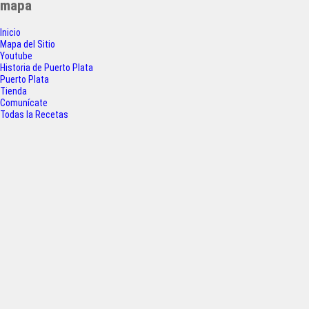
mapa
e
t
t
r
Inicio
b
t
s
e
Mapa del Sitio
o
e
A
Youtube
Historia de Puerto Plata
o
r
p
Puerto Plata
Tienda
k
p
Comunícate
Todas la Recetas