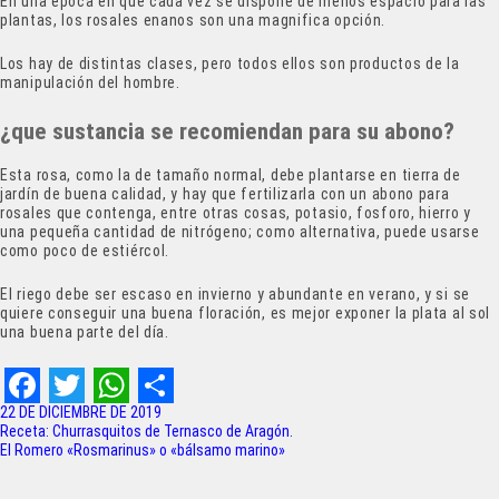
En una época en que cada vez se dispone de menos espacio para las
plantas, los rosales enanos son una magnifica opción.
Los hay de distintas clases, pero todos ellos son productos de la
manipulación del hombre.
¿que sustancia se recomiendan para su abono?
Esta rosa, como la de tamaño normal, debe plantarse en tierra de
jardín de buena calidad, y hay que fertilizarla con un abono para
rosales que contenga, entre otras cosas, potasio, fosforo, hierro y
una pequeña cantidad de nitrógeno; como alternativa, puede usarse
como poco de estiércol.
El riego debe ser escaso en invierno y abundante en verano, y si se
quiere conseguir una buena floración, es mejor exponer la plata al sol
una buena parte del día.
F
T
W
S
22 DE DICIEMBRE DE 2019
Navegación
Receta: Churrasquitos de Ternasco de Aragón.
a
w
h
h
El Romero «Rosmarinus» o «bálsamo marino»
de
c
i
a
a
entradas