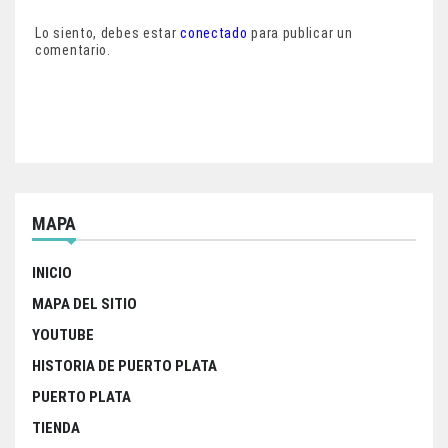
e
t
t
r
Lo siento, debes estar
conectado
para publicar un
b
t
s
e
comentario.
o
e
A
o
r
p
k
p
MAPA
INICIO
MAPA DEL SITIO
YOUTUBE
HISTORIA DE PUERTO PLATA
PUERTO PLATA
TIENDA