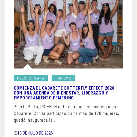
PUERTO PLATA
TURISMO
COMIENZA EL CABARETE BUTTERFLY EFFECT 2026
CON UNA AGENDA DE BIENESTAR, LIDERAZGO Y
EMPODERAMIENTO FEMENINO
Puerto Plata, RD.–El efecto mariposa ya comenzó en
Cabarete. Con la participación de más de 170 mujeres,
quedó inaugurada la…
10 DE JULIO DE 2026