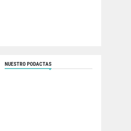
NUESTRO PODACTAS