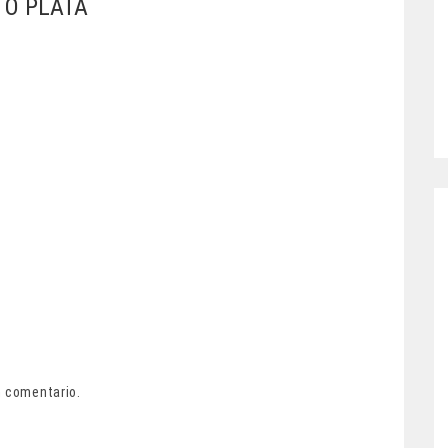
TO PLATA
n comentario.