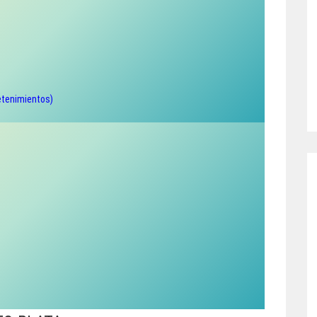
etenimientos)