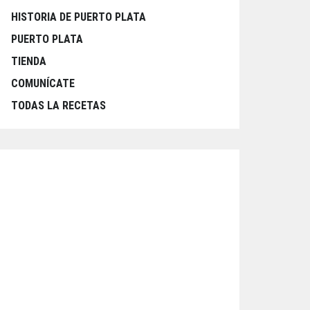
HISTORIA DE PUERTO PLATA
PUERTO PLATA
TIENDA
COMUNÍCATE
TODAS LA RECETAS