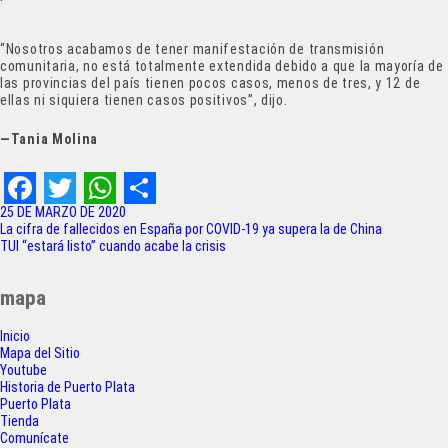
“Nosotros acabamos de tener manifestación de transmisión
comunitaria, no está totalmente extendida debido a que la mayoría de
las provincias del país tienen pocos casos, menos de tres, y 12 de
ellas ni siquiera tienen casos positivos”, dijo.
—Tania Molina
F
T
W
S
25 DE MARZO DE 2020
Navegación
La cifra de fallecidos en España por COVID-19 ya supera la de China
a
w
h
h
TUI “estará listo” cuando acabe la crisis
de
c
i
a
a
entradas
mapa
e
t
t
r
Inicio
b
t
s
e
Mapa del Sitio
o
e
A
Youtube
Historia de Puerto Plata
o
r
p
Puerto Plata
Tienda
k
p
Comunícate