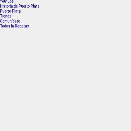
o
e
A
Youtube
Historia de Puerto Plata
o
r
p
Puerto Plata
Tienda
k
p
Comunícate
Todas la Recetas