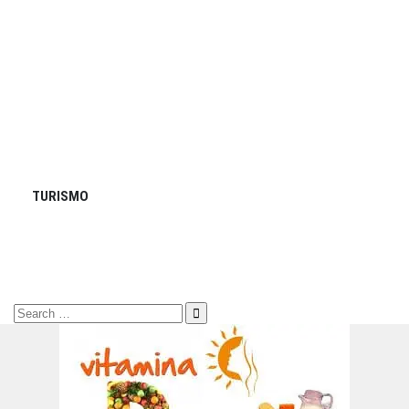
TURISMO
Search
for: