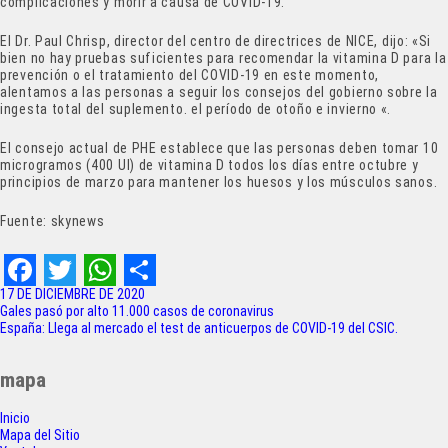
complicaciones y morir a causa de COVID-19.
El Dr. Paul Chrisp, director del centro de directrices de NICE, dijo: «Si
bien no hay pruebas suficientes para recomendar la vitamina D para la
prevención o el tratamiento del COVID-19 en este momento,
alentamos a las personas a seguir los consejos del gobierno sobre la
ingesta total del suplemento. el período de otoño e invierno «.
El consejo actual de PHE establece que las personas deben tomar 10
microgramos (400 UI) de vitamina D todos los días entre octubre y
principios de marzo para mantener los huesos y los músculos sanos.
Fuente: skynews
F
T
W
S
17 DE DICIEMBRE DE 2020
Navegación
Gales pasó por alto 11.000 casos de coronavirus
a
w
h
h
España: Llega al mercado el test de anticuerpos de COVID-19 del CSIC.
de
c
i
a
a
entradas
mapa
e
t
t
r
Inicio
b
t
s
e
Mapa del Sitio