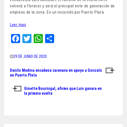
volverá a florecer y será el principal ente de generación de
empleos de la zona. En un recorrido por Puerto Plata.
Leer mas
Fa
T
W
Sh
ce
wi
ha
ar
bo
tt
ts
e
29 DE JUNIO DE 2020
ok
er
A
Danilo Medina encabeza caravana en apoyo a Gonzalo
Navegación
pp
en Puerto Plata
de
Ginette Bournigal, afirmo que Luis ganara en
entradas
la primera vuelta