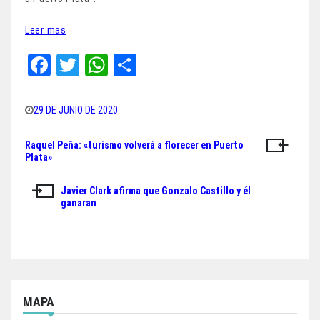
Leer mas
Fa
T
W
Sh
ce
wi
ha
ar
bo
tt
ts
e
29 DE JUNIO DE 2020
ok
er
A
Raquel Peña: «turismo volverá a florecer en Puerto
Navegación
pp
Plata»
de
Javier Clark afirma que Gonzalo Castillo y él
entradas
ganaran
MAPA