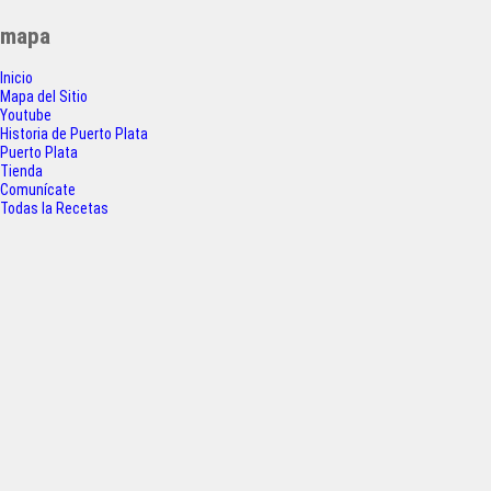
c
i
a
a
entradas
mapa
e
t
t
r
Inicio
b
t
s
e
Mapa del Sitio
o
e
A
Youtube
Historia de Puerto Plata
o
r
p
Puerto Plata
Tienda
k
p
Comunícate
Todas la Recetas