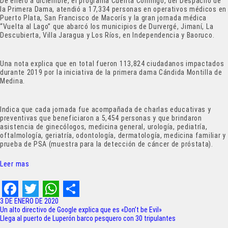
De enero a diciembre, el programa Cuenta Conmigo, del Despacho de
la Primera Dama, atendió a 17,334 personas en operativos médicos en
Puerto Plata, San Francisco de Macorís y la gran jornada médica
“Vuelta al Lago” que abarcó los municipios de Durvergé, Jimaní, La
Descubierta, Villa Jaragua y Los Ríos, en Independencia y Baoruco.
Una nota explica que en total fueron 113,824 ciudadanos impactados
durante 2019 por la iniciativa de la primera dama Cándida Montilla de
Medina.
Indica que cada jornada fue acompañada de charlas educativas y
preventivas que beneficiaron a 5,454 personas y que brindaron
asistencia de ginecólogos, medicina general, urología, pediatría,
oftalmología, geriatría, odontología, dermatología, medicina familiar y
prueba de PSA (muestra para la detección de cáncer de próstata).
Leer mas
F
T
W
S
3 DE ENERO DE 2020
Navegación
Un alto directivo de Google explica que es «Don’t be Evil»
a
w
h
h
Llega al puerto de Luperón barco pesquero con 30 tripulantes
de