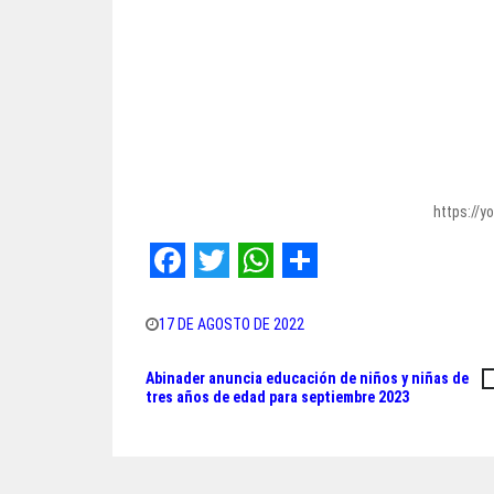
https://y
F
T
W
S
a
w
h
h
17 DE AGOSTO DE 2022
c
i
a
a
Abinader anuncia educación de niños y niñas de
Navegación
e
t
t
r
tres años de edad para septiembre 2023
de
b
t
s
e
o
e
A
entradas