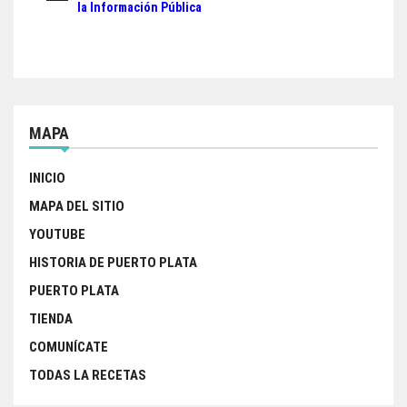
o
e
A
entradas
la Información Pública
o
r
p
k
p
MAPA
INICIO
MAPA DEL SITIO
YOUTUBE
HISTORIA DE PUERTO PLATA
PUERTO PLATA
TIENDA
COMUNÍCATE
TODAS LA RECETAS