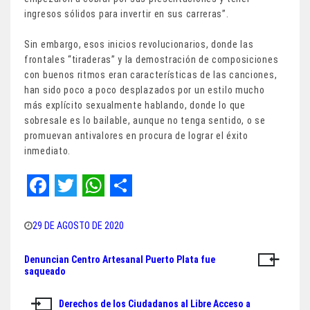
ingresos sólidos para invertir en sus carreras”.
Sin embargo, esos inicios revolucionarios, donde las
frontales “tiraderas” y la demostración de composiciones
con buenos ritmos eran características de las canciones,
han sido poco a poco desplazados por un estilo mucho
más explícito sexualmente hablando, donde lo que
sobresale es lo bailable, aunque no tenga sentido, o se
promuevan antivalores en procura de lograr el éxito
inmediato.
F
T
W
S
a
w
h
h
29 DE AGOSTO DE 2020
c
i
a
a
Denuncian Centro Artesanal Puerto Plata fue
Navegación
e
t
t
r
saqueado
de
b
t
s
e
Derechos de los Ciudadanos al Libre Acceso a