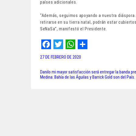
países adicionales.
“Además, seguimos apoyando a nuestra diáspora. A
retirarse en su tierra natal, podrán estar cubiert
SeNaSa”, manifestó el Presidente.
F
T
W
S
27 DE FEBRERO DE 2020
a
w
h
h
c
i
a
a
Danilo mi mayor satisfacción será entregar la banda pr
Navegación
Medina: Bahía de las Águilas y Barrick Gold son del País.
e
t
t
r
de
b
t
s
e
entradas
o
e
A
o
r
p
k
p