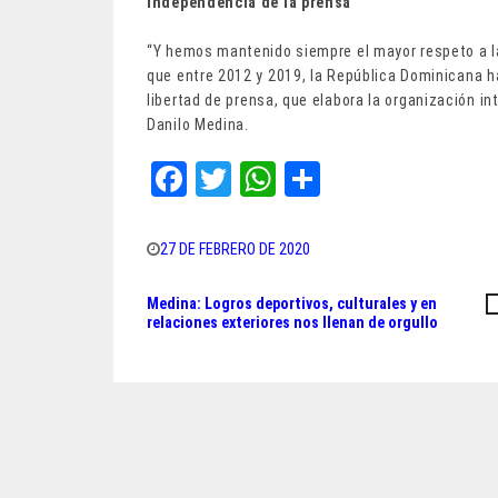
Independencia de la prensa
“Y hemos mantenido siempre el mayor respeto a l
que entre 2012 y 2019, la República Dominicana h
libertad de prensa, que elabora la organización in
Danilo Medina.
Fa
T
W
Sh
ce
wi
ha
ar
bo
tt
ts
e
27 DE FEBRERO DE 2020
ok
er
A
Medina: Logros deportivos, culturales y en
Navegación
pp
relaciones exteriores nos llenan de orgullo
de
entradas