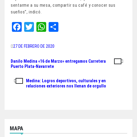
sentarme a su mesa, compartir su café y conocer sus
sueños”, indicó.
Fa
T
W
Sh
ce
wi
ha
ar
bo
tt
ts
e
27 DE FEBRERO DE 2020
ok
er
A
Danilo Medina «16 de Marzo» entregamos Carretera
Navegación
pp
Puerto Plata-Navarrete
de
Medina: Logros deportivos, culturales y en
entradas
relaciones exteriores nos llenan de orgullo
MAPA