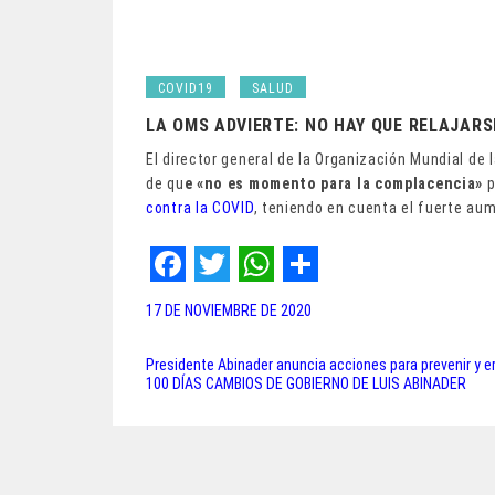
COVID19
SALUD
LA OMS ADVIERTE: NO HAY QUE RELAJAR
El director general de la Organización Mundial de l
de qu
e «no es momento para la complacencia»
p
contra la COVID
, teniendo en cuenta el fuerte a
F
T
W
S
17 DE NOVIEMBRE DE 2020
a
w
h
h
c
i
a
a
Presidente Abinader anuncia acciones para prevenir y er
Navegación
100 DÍAS CAMBIOS DE GOBIERNO DE LUIS ABINADER
e
t
t
r
de
b
t
s
e
entradas
o
e
A