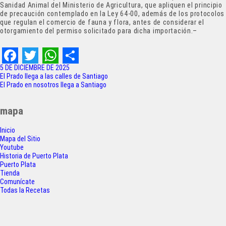
Sanidad Animal del Ministerio de Agricultura, que apliquen el principio
de precaución contemplado en la Ley 64-00, además de los protocolos
que regulan el comercio de fauna y flora, antes de considerar el
otorgamiento del permiso solicitado para dicha importación.–
F
T
W
S
5 DE DICIEMBRE DE 2025
Navegación
El Prado llega a las calles de Santiago
a
w
h
h
El Prado en nosotros llega a Santiago
de
c
i
a
a
entradas
mapa
e
t
t
r
Inicio
b
t
s
e
Mapa del Sitio
o
e
A
Youtube
Historia de Puerto Plata
o
r
p
Puerto Plata
Tienda
k
p
Comunícate
Todas la Recetas