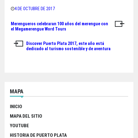
bo
tt
ts
e
4 DE OCTUBRE DE 2017
ok
er
A
Merengueros celebraran 100 años del merengue con
Navegación
pp
el Megamerengue Word Tours
de
Discover Puerto Plata 2017, este año está
entradas
dedicado al turismo sostenible y de aventura
MAPA
INICIO
MAPA DEL SITIO
YOUTUBE
HISTORIA DE PUERTO PLATA