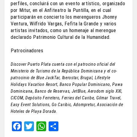
perfiles, concluirá con un evento artístico, organizado
por Mitur, en el Anfiteatro la Puntilla, en el cual
participarán en concierto los merengueros Jhonny
Ventura, Wilfrido Vargas, Fefita la Grande y varios
artistas invitados, como un homenaje al merengue
declarado Patrimonio Cultural de la Humanidad.
Patrocinadores
Discover Puerto Plata cuenta con el patrocino oficial del
Ministerio de Turismo de la República Dominicana y el co-
patrocinio de Blue JackTar, Iberostar, Brugal, Lifestyle
Holidays Vacation Resort, Banco Popular Dominicano, Pawa
Dominicana, Banco de Reservas, JetBlue, Aerodom siglo XXI,
CICOM, Depósito Ferretero, Ferries del Caribe, Gilmar Travel,
Easy Event Solutions, Go Caribic, Adompretur, Asociación de
Hoteles de Playa Dorada.
Fa
T
W
Sh
ce
wi
ha
ar