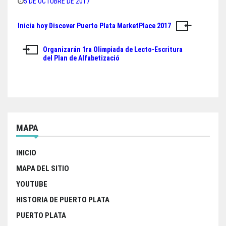
a
w
h
h
5 DE OCTUBRE DE 2017
c
i
a
a
Inicia hoy Discover Puerto Plata MarketPlace 2017
Navegación
e
t
t
r
de
b
t
s
e
Organizarán 1ra Olimpiada de Lecto-Escritura
del Plan de Alfabetizació
o
e
A
entradas
o
r
p
k
p
MAPA
INICIO
MAPA DEL SITIO
YOUTUBE
HISTORIA DE PUERTO PLATA
PUERTO PLATA