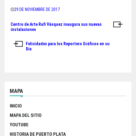
bo
tt
ts
e
29 DE NOVIEMBRE DE 2017
ok
er
A
Centro de Arte Rafi Vásquez inaugura sus nuevas
Navegación
pp
instalaciones
de
Felicidades para los Reportero Gráficos en su
entradas
Día
MAPA
INICIO
MAPA DEL SITIO
YOUTUBE
HISTORIA DE PUERTO PLATA