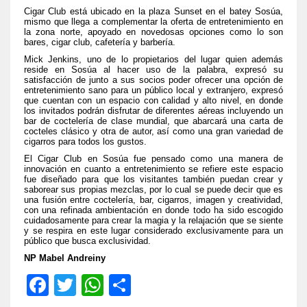
Cigar Club está ubicado en la plaza Sunset en el batey Sosúa,
mismo que llega a complementar la oferta de entretenimiento en
la zona norte,
apoyado en novedosas opciones como lo son
bares, cigar club, cafetería y barbería.
Mick Jenkins, uno de lo propietarios del lugar quien además
reside en Sosúa al hacer uso de la palabra, expresó su
satisfacción de junto a sus socios poder ofrecer una opción de
entretenimiento sano para un público local y extranjero, expresó
que cuentan con un espacio con calidad y alto nivel, en donde
los invitados podrán disfrutar de diferentes aéreas incluyendo un
bar de coctelería de clase mundial, que abarcará una carta de
cocteles clásico y otra de autor, así como una gran variedad de
cigarros para todos los gustos.
El Cigar Club en Sosúa fue pensado como una manera de
innovación
en cuanto a entretenimiento se refiere
este espacio
fue diseñado para que los visitantes también puedan crear y
saborear sus propias mezclas, por lo cual se puede decir que es
una fusión entre coctelería, bar, cigarros, imagen y creatividad,
con una refinada ambientación en donde todo ha sido
escogido
cuidadosamente para crear la magia y la relajación que se siente
y se respira en este lugar considerado exclusivamente para un
público que busca exclusividad.
NP Mabel Andreiny
Fa
T
W
Sh
ce
wi
ha
ar