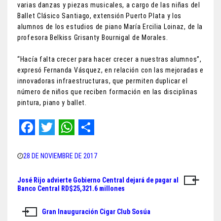
varias danzas y piezas musicales, a cargo de las niñas del
Ballet Clásico Santiago, extensión Puerto Plata y los
alumnos de los estudios de piano María Ercilia Loinaz, de la
profesora Belkiss Grisanty Bournigal de Morales.
“Hacía falta crecer para hacer crecer a nuestras alumnos”,
expresó Fernanda Vásquez, en relación con las mejoradas e
innovadoras infraestructuras, que permiten duplicar el
número de niños que reciben formación en las disciplinas
pintura, piano y ballet.
F
T
W
S
a
w
h
h
28 DE NOVIEMBRE DE 2017
c
i
a
a
José Rijo advierte Gobierno Central dejará de pagar al
Navegación
e
t
t
r
Banco Central RD$25,321.6 millones
de
b
t
s
e
Gran Inauguración Cigar Club Sosúa
entradas