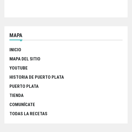
o
e
A
o
r
p
k
p
MAPA
INICIO
MAPA DEL SITIO
YOUTUBE
HISTORIA DE PUERTO PLATA
PUERTO PLATA
TIENDA
COMUNÍCATE
TODAS LA RECETAS