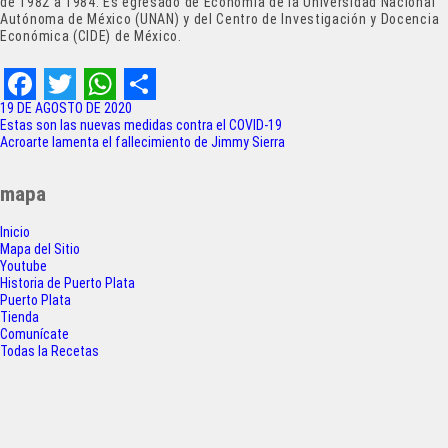
de 1982 a 1984. Es egresado de Economía de la Universidad Nacional
Autónoma de México (UNAN) y del Centro de Investigación y Docencia
Económica (CIDE) de México.
F
T
W
S
19 DE AGOSTO DE 2020
Navegación
Estas son las nuevas medidas contra el COVID-19
a
w
h
h
Acroarte lamenta el fallecimiento de Jimmy Sierra
de
c
i
a
a
entradas
mapa
e
t
t
r
Inicio
b
t
s
e
Mapa del Sitio
o
e
A
Youtube
Historia de Puerto Plata
o
r
p
Puerto Plata
Tienda
k
p
Comunícate
Todas la Recetas