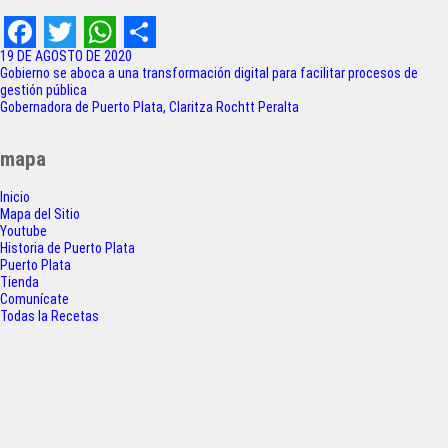
F
T
W
S
19 DE AGOSTO DE 2020
Navegación
Gobierno se aboca a una transformación digital para facilitar procesos de
a
w
h
h
gestión pública
de
Gobernadora de Puerto Plata, Claritza Rochtt Peralta
c
i
a
a
entradas
e
t
t
r
mapa
b
t
s
e
Inicio
o
e
A
Mapa del Sitio
Youtube
o
r
p
Historia de Puerto Plata
Puerto Plata
k
p
Tienda
Comunícate
Todas la Recetas