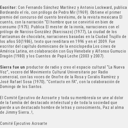
Escritor:
Con Fernando Sánchez Martínez y Antonio Lockward, publica
Bordeando el río, con prólogo de Pedro Mir (1969). Obtiene el primer
premio del concurso del cuento brevísimo, de la revista mexicana El
cuento, con la narración “El hombre que se convirtió en bien de
consumo (1975). Publica El mester de la ironía, narraciones con el
prólogo de Narciso González (Narcisazo) (1977), La ciudad de los
fantasmas de chocolate, narraciones basadas en la Ciudad Trujillo de
los años 50(1986), texto que reeditara en 1996 y en el 2009. Fue
escritor del capítulo dominicano de la enciclopedia Los cines de
América Latina, en colaboración con Guy Henebele y Alfonso Gumucio
Dragón (1980) y los Cuentos de Papá Leche (2003 y 2007).
Sierra fue un
productor de radio y creo el espacio cultural “La Nueva
Voz”, vocero del Movimiento Cultural Universitario por Radio
comercial, con las voces de Onofre de la Rosa y Coralis Ramírez y
José Rafael Sosa (1970); “Contacto en FA”, con la colaboración de
Domingo de los Santos.
El Comité Ejecutivo de Acroarte y toda su membresía se une al dolor
de la familia del destacado intelectual y de toda la sociedad que
pierde a un destacado hombre de letras y conocimiento, Paz al alma
de Jimmy Sierra…!,
Comité Ejecutivo Acroarte