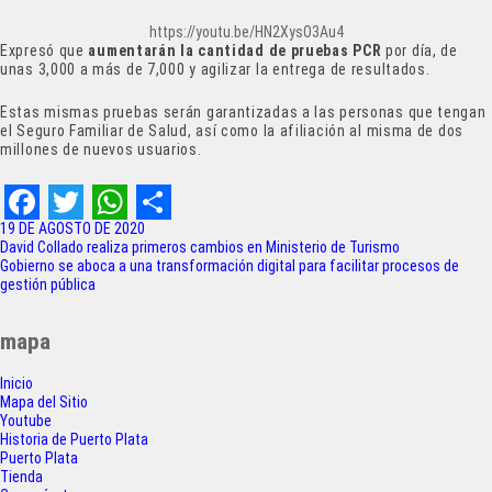
https://youtu.be/HN2XysO3Au4
Expresó que
aumentarán la cantidad de pruebas PCR
por día, de
unas 3,000 a más de 7,000 y agilizar la entrega de resultados.
Estas mismas pruebas serán garantizadas a las personas que tengan
el Seguro Familiar de Salud, así como la afiliación al misma de dos
millones de nuevos usuarios.
F
T
W
S
19 DE AGOSTO DE 2020
Navegación
David Collado realiza primeros cambios en Ministerio de Turismo
a
w
h
h
Gobierno se aboca a una transformación digital para facilitar procesos de
de
gestión pública
c
i
a
a
entradas
e
t
t
r
mapa
b
t
s
e
Inicio
o
e
A
Mapa del Sitio
Youtube
o
r
p
Historia de Puerto Plata
Puerto Plata
k
p
Tienda