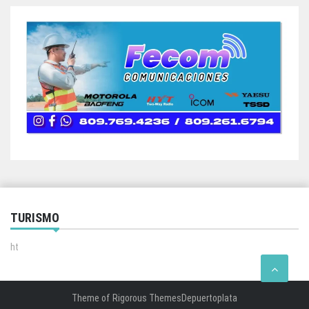
TURISMO
ht
Theme of
Rigorous Themes
Depuertoplata