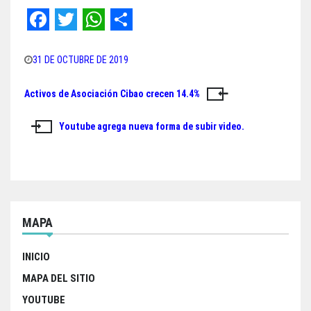
F
T
W
S
a
w
h
h
31 DE OCTUBRE DE 2019
c
i
a
a
Activos de Asociación Cibao crecen 14.4%
Navegación
e
t
t
r
de
b
t
s
e
Youtube agrega nueva forma de subir video.
o
e
A
entradas
o
r
p
k
p
MAPA
INICIO
MAPA DEL SITIO
YOUTUBE