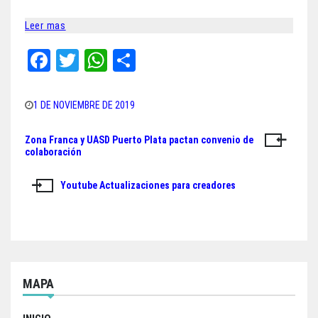
Leer mas
Fa
T
W
Sh
ce
wi
ha
ar
bo
tt
ts
e
1 DE NOVIEMBRE DE 2019
ok
er
A
Zona Franca y UASD Puerto Plata pactan convenio de
Navegación
pp
colaboración
de
Youtube Actualizaciones para creadores
entradas
MAPA