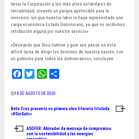
llevar la Corporación a los más altos estándares de
rentabilidad, creando un parque apetecible para la
inversión; sin que nuestra labor le haya representado una
carga económica Estado Dominicano, ya que no recibimos
retribución alguna por nuestro servicio».
«Deseando que Dios ilumine y guíe sus pasos en esta
difícil tarea de dirigir los destinos de nuestra nación, con
un gobierno para todos los dominicanos», concluyen.
Fa
T
W
Sh
ce
wi
ha
ar
bo
tt
ts
e
18 DE AGOSTO DE 2020
ok
er
A
Beto Cruz presenta su primera obra literaria titulada
Navegación
pp
«#SinSalir»
de
ASOFER: Abinader da mensaje de compromiso
entradas
con la sostenibilidad y las energías