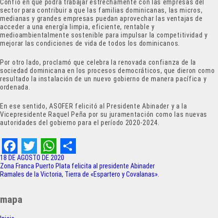
Confió en que podrá trabajar estrechamente con las empresas del
sector para contribuir a que las familias dominicanas, las micros,
medianas y grandes empresas puedan aprovechar las ventajas de
acceder a una energía limpia, eficiente, rentable y
medioambientalmente sostenible para impulsar la competitividad y
mejorar las condiciones de vida de todos los dominicanos.
Por otro lado, proclamó que celebra la renovada confianza de la
sociedad dominicana en los procesos democráticos, que dieron como
resultado la instalación de un nuevo gobierno de manera pacífica y
ordenada.
En ese sentido, ASOFER felicitó al Presidente Abinader y a la
Vicepresidente Raquel Peña por su juramentación como las nuevas
autoridades del gobierno para el período 2020-2024.
F
T
W
S
18 DE AGOSTO DE 2020
Navegación
Zona Franca Puerto Plata felicita al presidente Abinader
a
w
h
h
Ramales de la Victoria, Tierra de «Espartero y Covalanas».
de
c
i
a
a
entradas
mapa
e
t
t
r