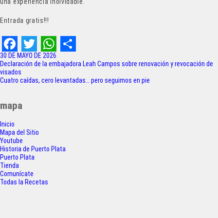
una experiencia inolvidable.
Entrada gratis!!!
F
T
W
S
30 DE MAYO DE 2026
Navegación
Declaración de la embajadora Leah Campos sobre renovación y revocación de
a
w
h
h
visados
de
Cuatro caídas, cero levantadas… pero seguimos en pie
c
i
a
a
entradas
e
t
t
r
mapa
b
t
s
e
Inicio
o
e
A
Mapa del Sitio
Youtube
o
r
p
Historia de Puerto Plata
Puerto Plata
k
p
Tienda
Comunícate
Todas la Recetas