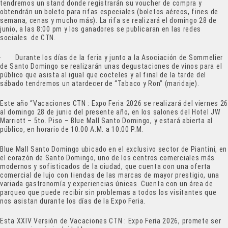
tendremos un stand donde registrarán su voucher de compra y
obtendrán un boleto para rifas especiales (boletos aéreos, fines de
semana, cenas y mucho más). La rifa se realizará el domingo 28 de
junio, a las 8:00 pm y los ganadores se publicaran en las redes
sociales de CTN.
· Durante los días de la feria y junto a la Asociación de Sommelier
de Santo Domingo se realizarán unas degustaciones de vinos para el
público que asista al igual que cocteles y al final de la tarde del
sábado tendremos un atardecer de “Tabaco y Ron” (maridaje).
Este año “Vacaciones CTN : Expo Feria 2026 se realizará del viernes
2
al domingo 28 de junio del presente año, en los salones del Hotel JW
Marriott – 5to. Piso – Blue Mall Santo Domingo, y estará abierta al
público, en horario de 10:00 A.M. a 10:00 P.M.
Blue Mall Santo Domingo ubicado en el exclusivo sector de Piantini, en
el corazón de Santo Domingo, uno de los centros comerciales más
modernos y sofisticados de la ciudad, que cuenta con una oferta
comercial de lujo con tiendas de las marcas de mayor prestigio, una
variada gastronomía y experiencias únicas. Cuenta con un área de
parqueo que puede recibir sin problemas a todos los visitantes que
nos asistan durante los días de la Expo Feria.
Esta XXIV Versión de Vacaciones CTN : Expo Feria 2026, promete ser