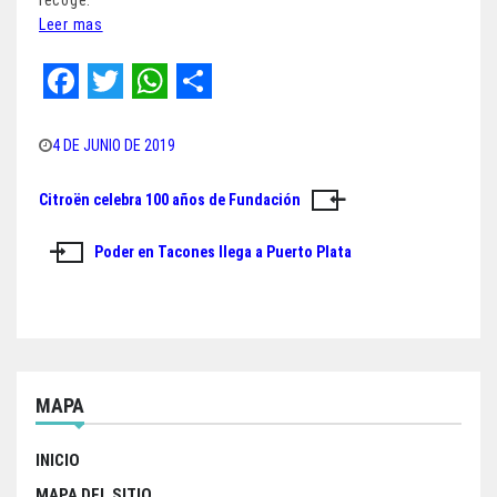
recoge.
Leer mas
F
T
W
S
a
w
h
h
4 DE JUNIO DE 2019
c
i
a
a
Citroën celebra 100 años de Fundación
Navegación
e
t
t
r
de
b
t
s
e
Poder en Tacones llega a Puerto Plata
o
e
A
entradas
o
r
p
k
p
MAPA
INICIO
MAPA DEL SITIO