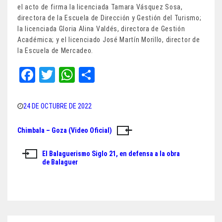
el acto de firma la licenciada Tamara Vásquez Sosa,
directora de la Escuela de Dirección y Gestión del Turismo;
la licenciada Gloria Alina Valdés, directora de Gestión
Académica; y el licenciado José Martín Morillo, director de
la Escuela de Mercadeo.
Fa
T
W
Sh
ce
wi
ha
ar
bo
tt
ts
e
24 DE OCTUBRE DE 2022
ok
er
A
Chimbala – Goza (Video Oficial)
Navegación
pp
de
El Balaguerismo Siglo 21, en defensa a la obra
de Balaguer
entradas