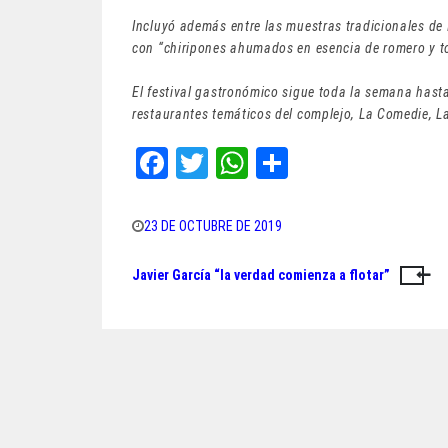
Incluyó además entre las muestras tradicionales de 
con “chiripones ahumados en esencia de romero y t
El festival gastronómico sigue toda la semana hasta
restaurantes temáticos del complejo, La Comedie, L
Fa
T
W
Sh
ce
wi
ha
ar
bo
tt
ts
e
23 DE OCTUBRE DE 2019
ok
er
A
Javier García “la verdad comienza a flotar”
Navegación
pp
de
entradas