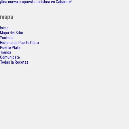
a
w
h
h
¡Una nueva propuesta turística en Cabarete!
de
c
i
a
a
entradas
mapa
e
t
t
r
Inicio
b
t
s
e
Mapa del Sitio
o
e
A
Youtube
Historia de Puerto Plata
o
r
p
Puerto Plata
Tienda
k
p
Comunícate
Todas la Recetas