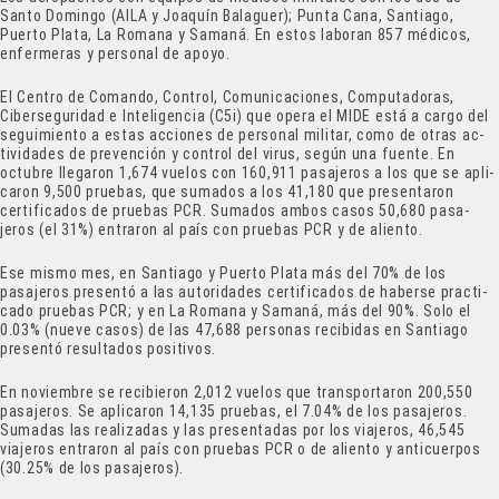
Santo Do­mingo (AILA y Joaquín Ba­laguer); Punta Cana, San­tiago,
Puerto Plata, La Romana y Samaná. En es­tos laboran 857 médicos,
enfermeras y personal de apoyo.
El Centro de Comando, Control, Comunicaciones, Computadoras,
Cibersegu­ridad e Inteligencia (C5i) que opera el MIDE está a cargo del
seguimiento a es­tas acciones de personal militar, como de otras ac­
tividades de prevención y control del virus, según una fuente. En
octubre llegaron 1,674 vuelos con 160,911 pasajeros a los que se apli­
caron 9,500 pruebas, que sumados a los 41,180 que presentaron
certificados de pruebas PCR. Sumados ambos casos 50,680 pasa­
jeros (el 31%) entraron al país con pruebas PCR y de aliento.
Ese mismo mes, en San­tiago y Puerto Plata más del 70% de los
pasajeros pre­sentó a las autoridades cer­tificados de haberse practi­
cado pruebas PCR; y en La Romana y Samaná, más del 90%. Solo el
0.03% (nue­ve casos) de las 47,688 per­sonas recibidas en Santiago
presentó resultados positi­vos.
En noviembre se recibie­ron 2,012 vuelos que trans­portaron 200,550
pasaje­ros. Se aplicaron 14,135 pruebas, el 7.04% de los pa­sajeros.
Sumadas las reali­zadas y las presentadas por los viajeros, 46,545
viajeros entraron al país con prue­bas PCR o de aliento y anti­cuerpos
(30.25% de los pa­sajeros).