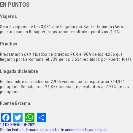
EN PUNTOS
Viajeros
Solo 6 viajeros de los 3,081 que llegaron por Santo Domingo (Aero­
puerto Joaquín Bala­guer) registraron resul­tados positivos (1.9%).
Pruebas
Presentaron certificados de pruebas PCR el 96% de los 4,236 que
llega­ron por La Romana, el 73% de los 7,654 recibi­dos por Puerto Plata.
Llegada diciembre
En diciembre se reci­bieron 2,925 vuelos que transportaron 344,941
pasajeros. Se aplicaron 24,877 pruebas, equi­valentes al 7.21% de los
pasajeros.
Fuente Externa
F
T
W
S
14 DE ENERO DE 2021
Navegación
Sector Fintech firmaron un importante acuerdo en favor del país.