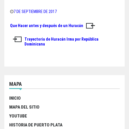
ce
wi
ha
ar
bo
tt
ts
e
7 DE SEPTIEMBRE DE 2017
ok
er
A
Que Hacer antes y después de un Huracán
Navegación
pp
de
Trayectoria de Huracán Irma por República
Dominicana
entradas
MAPA
INICIO
MAPA DEL SITIO
YOUTUBE
HISTORIA DE PUERTO PLATA