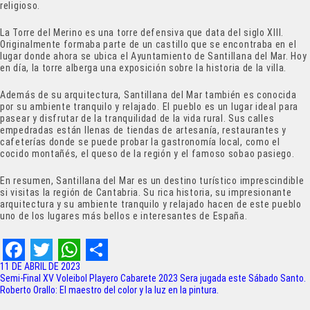
religioso.
La Torre del Merino es una torre defensiva que data del siglo XIII.
Originalmente formaba parte de un castillo que se encontraba en el
lugar donde ahora se ubica el Ayuntamiento de Santillana del Mar. Hoy
en día, la torre alberga una exposición sobre la historia de la villa.
Además de su arquitectura, Santillana del Mar también es conocida
por su ambiente tranquilo y relajado. El pueblo es un lugar ideal para
pasear y disfrutar de la tranquilidad de la vida rural. Sus calles
empedradas están llenas de tiendas de artesanía, restaurantes y
cafeterías donde se puede probar la gastronomía local, como el
cocido montañés, el queso de la región y el famoso sobao pasiego.
En resumen, Santillana del Mar es un destino turístico imprescindible
si visitas la región de Cantabria. Su rica historia, su impresionante
arquitectura y su ambiente tranquilo y relajado hacen de este pueblo
uno de los lugares más bellos e interesantes de España.
F
T
W
S
11 DE ABRIL DE 2023
Navegación
Semi-Final XV Voleibol Playero Cabarete 2023 Sera jugada este Sábado Santo.
a
w
h
h
Roberto Orallo: El maestro del color y la luz en la pintura.
de