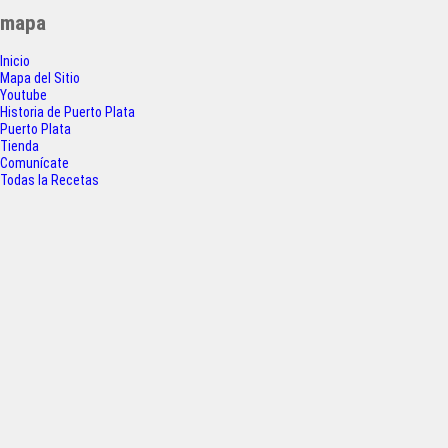
c
i
a
a
entradas
mapa
e
t
t
r
Inicio
b
t
s
e
Mapa del Sitio
o
e
A
Youtube
Historia de Puerto Plata
o
r
p
Puerto Plata
Tienda
k
p
Comunícate
Todas la Recetas