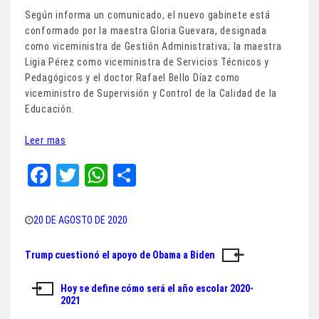
Según informa un comunicado, el nuevo gabinete está
conformado por la maestra Gloria Guevara, designada
como viceministra de Gestión Administrativa; la maestra
Ligia Pérez como viceministra de Servicios Técnicos y
Pedagógicos y el doctor Rafael Bello Díaz como
viceministro de Supervisión y Control de la Calidad de la
Educación.
Leer mas
Fa
T
W
Sh
ce
wi
ha
ar
bo
tt
ts
e
20 DE AGOSTO DE 2020
ok
er
A
Trump cuestionó el apoyo de Obama a Biden
Navegación
pp
de
Hoy se define cómo será el año escolar 2020-
2021
entradas