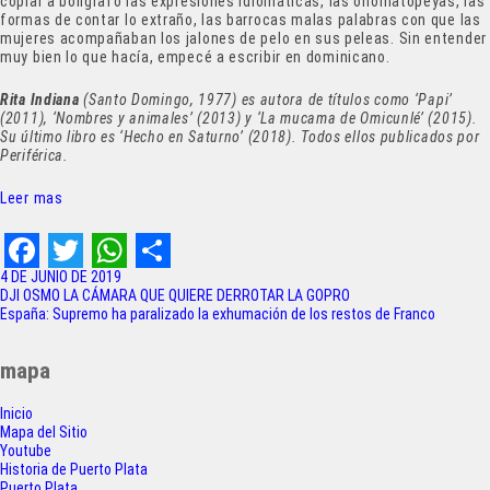
copiar a bolígrafo las expresiones idiomáticas, las onomatopeyas, las
formas de contar lo extraño, las barrocas malas palabras con que las
mujeres acompañaban los jalones de pelo en sus peleas. Sin entender
muy bien lo que hacía, empecé a escribir en dominicano.
Rita Indiana
(Santo Domingo, 1977) es autora de títulos como ‘Papi’
(2011), ‘Nombres y animales’ (2013) y ‘La mucama de Omicunlé’ (2015).
Su último libro es ‘Hecho en Saturno’ (2018). Todos ellos publicados por
Periférica.
Leer mas
F
T
W
S
4 DE JUNIO DE 2019
Navegación
DJI OSMO LA CÁMARA QUE QUIERE DERROTAR LA GOPRO
a
w
h
h
España: Supremo ha paralizado la exhumación de los restos de Franco
de
c
i
a
a
entradas
mapa
e
t
t
r
Inicio
b
t
s
e
Mapa del Sitio
o
e
A
Youtube
Historia de Puerto Plata
Puerto Plata