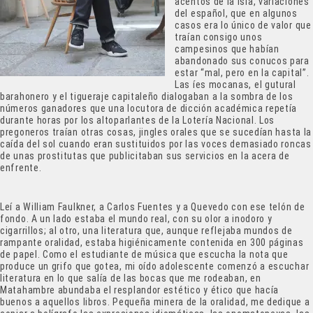
acentos de la isla, variaciones
del español, que en algunos
casos era lo único de valor que
traían consigo unos
campesinos que habían
abandonado sus conucos para
estar “mal, pero en la capital”.
Las íes mocanas, el gutural
barahonero y el tigueraje capitaleño dialogaban a la sombra de los
números ganadores que una locutora de dicción académica repetía
durante horas por los altoparlantes de la Lotería Nacional. Los
pregoneros traían otras cosas, jingles orales que se sucedían hasta la
caída del sol cuando eran sustituidos por las voces demasiado roncas
de unas prostitutas que publicitaban sus servicios en la acera de
enfrente.
Leí a William Faulkner, a Carlos Fuentes y a Quevedo con ese telón de
fondo. A un lado estaba el mundo real, con su olor a inodoro y
cigarrillos; al otro, una literatura que, aunque reflejaba mundos de
rampante oralidad, estaba higiénicamente contenida en 300 páginas
de papel. Como el estudiante de música que escucha la nota que
produce un grifo que gotea, mi oído adolescente comenzó a escuchar
literatura en lo que salía de las bocas que me rodeaban, en
Matahambre abundaba el resplandor estético y ético que hacía
buenos a aquellos libros. Pequeña minera de la oralidad, me dedique a