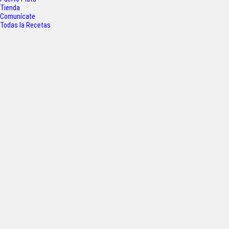
o
r
p
Tienda
k
p
Comunícate
Todas la Recetas