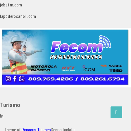
jobafm.com
lapoderosah61.com
Turismo
ht
Theme of
Rigorous Themes
Depuertoplata