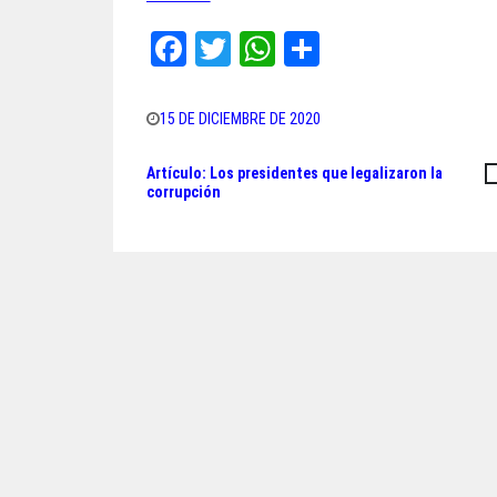
Fa
T
W
Sh
ce
wi
ha
ar
bo
tt
ts
e
15 DE DICIEMBRE DE 2020
ok
er
A
Artículo: Los presidentes que legalizaron la
Navegación
pp
corrupción
de
entradas