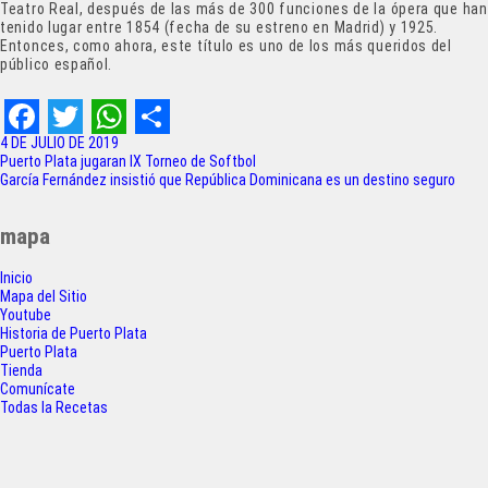
Teatro Real, después de las más de 300 funciones de la ópera que han
tenido lugar entre 1854 (fecha de su estreno en Madrid) y 1925.
Entonces, como ahora, este título es uno de los más queridos del
público español.
F
T
W
S
4 DE JULIO DE 2019
Navegación
Puerto Plata jugaran IX Torneo de Softbol
a
w
h
h
García Fernández insistió que República Dominicana es un destino seguro
de
c
i
a
a
entradas
mapa
e
t
t
r
Inicio
b
t
s
e
Mapa del Sitio
o
e
A
Youtube
Historia de Puerto Plata
o
r
p
Puerto Plata
Tienda
k
p
Comunícate
Todas la Recetas