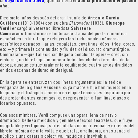
la
Royal Danish Ópera
,
que han estrenado la producción el pasado
año.
Diecisiete años después del gran triunfo de
Antonio García
Gutiérrez
(1813-1884) con su obra
El trovador
(1836),
Giuseppe
Verdi
encargó al veterano libretista
Salvatore
Cammarano
transformar el imbricado drama del poeta romántico
español en un libreto que rehuyera los tradicionales números
operísticos cerrados ─arias, cabaletas, cavatinas, dúos, tríos, coros,
etc.─ y primara la continuidad y fluidez del discurso dramatúrgico.
Cammarano ─que falleció sin llegar a concluir la ópera─ creó, sin
embargo, un libreto que incorpora todos los clichés formales de la
época, aunque estructuralmente equilibrado: cuatro actos divididos
en dos escenas de duración desigual.
En la ópera se entrecruzan dos líneas argumentales: la sed de
venganza de la gitana Azucena, cuya madre e hijo han muerto en la
hoguera, y el triángulo amoroso en el que Leonora es disputada por
dos pretendientes enemigos, que representan a familias, clases e
idearios opuestos.
Con esos mimbres, Verdi compuso una ópera llena de nervio
dramático, belleza melódica y geniales efectos teatrales, que fluye
inagotable y vertiginosa, sorteando las incongruencias y excesos del
libreto: música de alto voltaje que brota, arrolladora, arrastrando al
público a una catarsis colectiva, impúdica e inevitable.