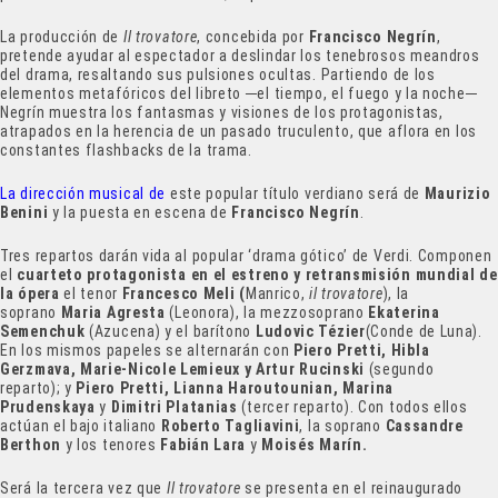
La producción de
Il trovatore
, concebida por
Francisco Negrín
,
pretende ayudar al espectador a deslindar los tenebrosos meandros
del drama, resaltando sus pulsiones ocultas. Partiendo de los
elementos metafóricos del libreto ─el tiempo, el fuego y la noche─
Negrín muestra los fantasmas y visiones de los protagonistas,
atrapados en la herencia de un pasado truculento, que aflora en los
constantes flashbacks de la trama.
La dirección musical de
este popular título verdiano será de
Maurizio
Benini
y la puesta en escena de
Francisco Negrín
.
Tres repartos darán vida al popular ‘drama gótico’ de Verdi. Componen
el
cuarteto protagonista en el estreno y retransmisión mundial de
la ópera
el tenor
Francesco Meli (
Manrico,
il trovatore
), la
soprano
Maria Agresta
(Leonora), la mezzosoprano
Ekaterina
Semenchuk
(Azucena) y el barítono
Ludovic Tézier
(Conde de Luna).
En los mismos papeles se alternarán con
Piero Pretti, Hibla
Gerzmava, Marie-Nicole Lemieux y Artur Rucinski
(segundo
reparto); y
Piero Pretti, Lianna Haroutounian, Marina
Prudenskaya
y
Dimitri Platanias
(tercer reparto). Con todos ellos
actúan el bajo italiano
Roberto Tagliavini
, la soprano
Cassandre
Berthon
y los tenores
Fabián Lara
y
Moisés Marín.
Será la tercera vez que
Il trovatore
se presenta en el reinaugurado