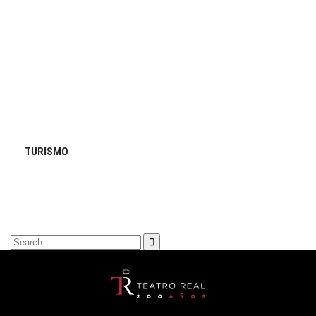
TURISMO
Search
for: