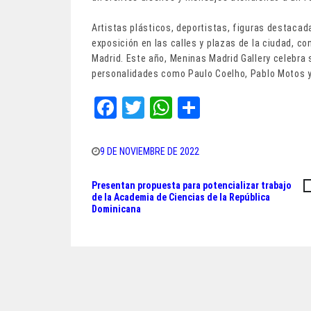
Artistas plásticos, deportistas, figuras destacad
exposición en las calles y plazas de la ciudad, co
Madrid. Este año, Meninas Madrid Gallery celebra 
personalidades como Paulo Coelho, Pablo Motos y
Fa
T
W
Sh
ce
wi
ha
ar
bo
tt
ts
e
9 DE NOVIEMBRE DE 2022
ok
er
A
Presentan propuesta para potencializar trabajo
Navegación
pp
de la Academia de Ciencias de la República
Dominicana
de
entradas