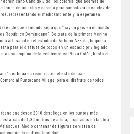
tor dominicano Candido Bidó; los colores, que además de
ran tonos de amarillo y naranja para simbolizar la calidez de
 verde, representando el medioambiente y la esperanza.
u deseo de que el mundo sepa que “hay un país en el mundo
 es República Dominicana”. Se trata de la primera Menina
a artesanal en el estudio de Antonio Azzato, lo que la
uesta para el disfrute de todos en un espacio privilegiado
oya, a una esquina de la emblemática Plaza Colón, hasta el
na” continúa su recorrido en el este del país.
Comercial Puntacana Village, para el disfrute de todos
 urbano que desde 2018 despliega en los puntos más
 estatuas de 1,80 metros de altura, inspiradas en la obra
 Velásquez. Medio centenar de figuras se visten de
co común: la multiculturalidad.