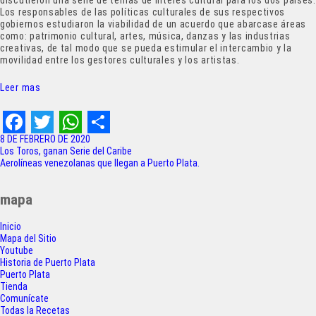
discutieron una serie de temas de interés cultural para los dos países.
Los responsables de las políticas culturales de sus respectivos
gobiernos estudiaron la viabilidad de un acuerdo que abarcase áreas
como: patrimonio cultural, artes, música, danzas y las industrias
creativas, de tal modo que se pueda estimular el intercambio y la
movilidad entre los gestores culturales y los artistas.
Leer mas
F
T
W
S
8 DE FEBRERO DE 2020
Navegación
Los Toros, ganan Serie del Caribe
a
w
h
h
Aerolíneas venezolanas que llegan a Puerto Plata.
de
c
i
a
a
entradas
mapa
e
t
t
r
Inicio
b
t
s
e
Mapa del Sitio
o
e
A
Youtube
Historia de Puerto Plata
o
r
p
Puerto Plata
Tienda
k
p
Comunícate
Todas la Recetas