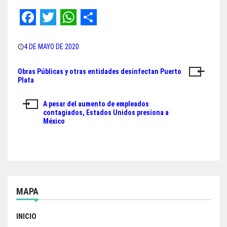
F
T
W
S
a
w
h
h
4 DE MAYO DE 2020
c
i
a
a
Obras Públicas y otras entidades desinfectan Puerto
Navegación
e
t
t
r
Plata
de
b
t
s
e
A pesar del aumento de empleados
o
e
A
entradas
contagiados, Estados Unidos presiona a
México
o
r
p
k
p
MAPA
INICIO