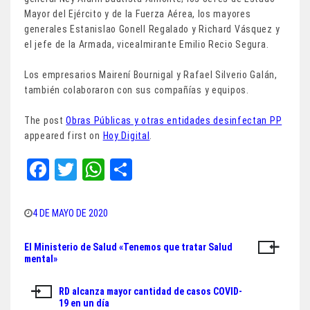
Mayor del Ejército y de la Fuerza Aérea, los mayores
generales Estanislao Gonell Regalado y Richard Vásquez y
el jefe de la Armada, vicealmirante Emilio Recio Segura.
Los empresarios Mairení Bournigal y Rafael Silverio Galán,
también colaboraron con sus compañías y equipos.
The post
Obras Públicas y otras entidades desinfectan PP
appeared first on
Hoy Digital
.
Fa
T
W
Sh
ce
wi
ha
ar
bo
tt
ts
e
4 DE MAYO DE 2020
ok
er
A
El Ministerio de Salud «Tenemos que tratar Salud
Navegación
pp
mental»
de
RD alcanza mayor cantidad de casos COVID-
entradas
19 en un día