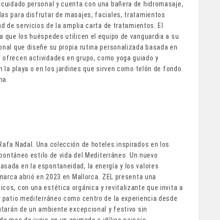
l cuidado personal y cuenta con una bañera de hidromasaje,
das para disfrutar de masajes, faciales, tratamientos
ad de servicios de la amplia carta de tratamientos. El
a que los huéspedes utilicen el equipo de vanguardia a su
sonal que diseñe su propia rutina personalizada basada en
e ofrecen actividades en grupo, como yoga guiado y
n la playa o en los jardines que sirven como telón de fondo
na.
Rafa Nadal. Una colección de hoteles inspirados en los
espontáneo estilo de vida del Mediterráneo. Un nuevo
asada en la espontaneidad, la energía y los valores
a marca abrió en 2023 en Mallorca. ZEL presenta una
cos, con una estética orgánica y revitalizante que invita a
el patio mediterráneo como centro de la experiencia desde
rutarán de un ambiente excepcional y festivo sin
do mes de junio en un animado e idílico paisaje