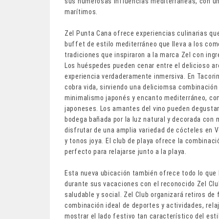
sus numerosas influencias mediterráneas, con u
marítimos.
Zel Punta Cana ofrece experiencias culinarias que
buffet de estilo mediterráneo que lleva a los come
tradiciones que inspiraron a la marca Zel con ingr
Los huéspedes pueden cenar entre el delicioso a
experiencia verdaderamente inmersiva. En Tacorini
cobra vida, sirviendo una deliciomsa combinación
minimalismo japonés y encanto mediterráneo, co
japoneses. Los amantes del vino pueden degustar l
bodega bañada por la luz natural y decorada co
disfrutar de una amplia variedad de cócteles en 
y tonos joya. El club de playa ofrece la combina
perfecto para relajarse junto a la playa.
Esta nueva ubicación también ofrece todo lo que l
durante sus vacaciones con el reconocido Zel Club,
saludable y social. Zel Club organizará retiros de
combinación ideal de deportes y actividades, rela
mostrar el lado festivo tan característico del est