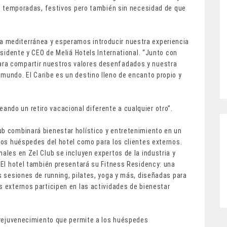
 de temporadas, festivos pero también sin necesidad de que
 mediterránea y esperamos introducir nuestra experiencia
residente y CEO de Meliá Hotels International. “Junto con
ra compartir nuestros valores desenfadados y nuestra
mundo. El Caribe es un destino lleno de encanto propio y
ndo un retiro vacacional diferente a cualquier otro”.
ub combinará bienestar holístico y entretenimiento en un
 los huéspedes del hotel como para los clientes externos.
ales en Zel Club se incluyen expertos de la industria y
. El hotel también presentará su Fitness Residency: una
as sesiones de running, pilates, yoga y más, diseñadas para
s externos participen en las actividades de bienestar
l rejuvenecimiento que permite a los huéspedes