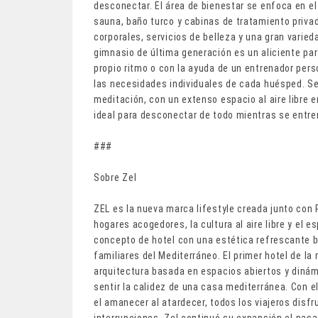
desconectar. El área de bienestar se enfoca en e
sauna, baño turco y cabinas de tratamiento priva
corporales, servicios de belleza y una gran varied
gimnasio de última generación es un aliciente par
propio ritmo o con la ayuda de un entrenador per
las necesidades individuales de cada huésped. S
meditación, con un extenso espacio al aire libre e
ideal para desconectar de todo mientras se entre
###
Sobre Zel
ZEL es la nueva marca lifestyle creada junto con 
hogares acogedores, la cultura al aire libre y el 
concepto de hotel con una estética refrescante b
familiares del Mediterráneo. El primer hotel de l
arquitectura basada en espacios abiertos y dinámi
sentir la calidez de una casa mediterránea. Con 
el amanecer al atardecer, todos los viajeros disf
interrupciones. Zel continuó su expansión el pasa