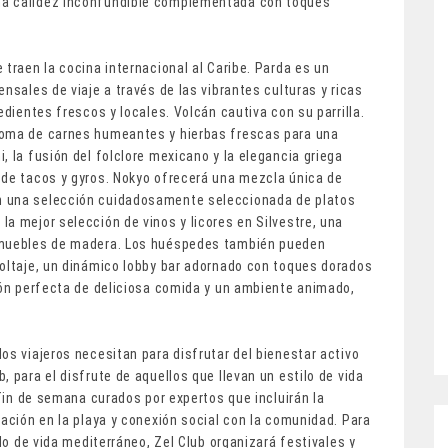
na calidez inconfundible complementada con toques
 traen la cocina internacional al Caribe. Parda es un
nsales de viaje a través de las vibrantes culturas y ricas
edientes frescos y locales. Volcán cautiva con su parrilla.
roma de carnes humeantes y hierbas frescas para una
, la fusión del folclore mexicano y la elegancia griega
 de tacos y gyros. Nokyo ofrecerá una mezcla única de
n una selección cuidadosamente seleccionada de platos
a mejor selección de vinos y licores en Silvestre, una
n muebles de madera. Los huéspedes también pueden
Voltaje, un dinámico lobby bar adornado con toques dorados
ción perfecta de deliciosa comida y un ambiente animado,
os viajeros necesitan para disfrutar del bienestar activo
 para el disfrute de aquellos que llevan un estilo de vida
 fin de semana curados por expertos que incluirán la
jación en la playa y conexión social con la comunidad. Para
ilo de vida mediterráneo, Zel Club organizará festivales y