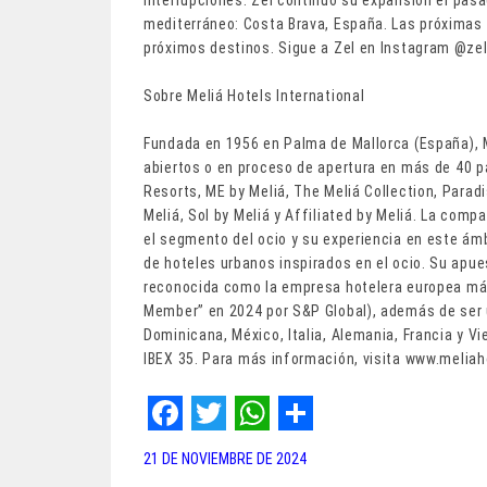
mediterráneo: Costa Brava, España. Las próximas a
próximos destinos. Sigue a Zel en Instagram @zel
Sobre Meliá Hotels International
Fundada en 1956 en Palma de Mallorca (España), 
abiertos o en proceso de apertura en más de 40 p
Resorts, ME by Meliá, The Meliá Collection, Parad
Meliá, Sol by Meliá y Affiliated by Meliá. La com
el segmento del ocio y su experiencia en este ám
de hoteles urbanos inspirados en el ocio. Su apue
reconocida como la empresa hotelera europea más
Member” en 2024 por S&P Global), además de ser
Dominicana, México, Italia, Alemania, Francia y V
IBEX 35. Para más información, visita www.meliah
F
T
W
S
21 DE NOVIEMBRE DE 2024
a
w
h
h