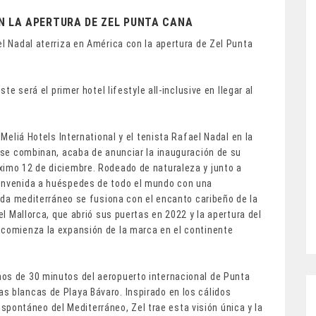
N LA APERTURA DE ZEL PUNTA CANA
el Nadal aterriza en América con la apertura de Zel Punta
ste será el primer hotel lifestyle all-inclusive en llegar al
 Meliá Hotels International y el tenista Rafael Nadal en la
l se combinan, acaba de anunciar la inauguración de su
ximo 12 de diciembre. Rodeado de naturaleza y junto a
ienvenida a huéspedes de todo el mundo con una
vida mediterráneo se fusiona con el encanto caribeño de la
el Mallorca, que abrió sus puertas en 2022 y la apertura del
 comienza la expansión de la marca en el continente
os de 30 minutos del aeropuerto internacional de Punta
s blancas de Playa Bávaro. Inspirado en los cálidos
a espontáneo del Mediterráneo, Zel trae esta visión única y la