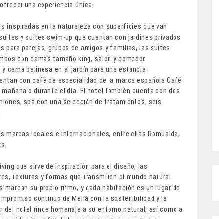
 ofrecer una experiencia única.
es inspiradas en la naturaleza con superficies que van
suites y suites swim-up que cuentan con jardines privados
 para parejas, grupos de amigos y familias, las suites
ambos con camas tamaño king, salón y comedor
 y cama balinesa en el jardín para una estancia
entan con café de especialidad de la marca española Café
la mañana o durante el día. El hotel también cuenta con dos
uniones, spa con una selección de tratamientos, seis
a
s marcas locales e internacionales, entre ellas Romualda,
ks.
living que sirve de inspiración para el diseño, las
res, texturas y formas que transmiten el mundo natural
s marcan su propio ritmo, y cada habitación es un lugar de
compromiso continuo de Meliá con la sostenibilidad y la
r del hotel rinde homenaje a su entorno natural, así como a