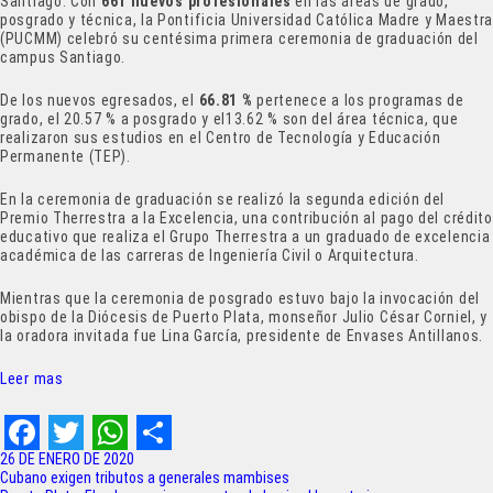
Santiago: Con
661 nuevos profesionales
en las áreas de grado,
posgrado y técnica, la Pontificia Universidad Católica Madre y Maestr
(PUCMM) celebró su centésima primera ceremonia de graduación del
campus Santiago.
De los nuevos egresados, el
66.81 %
pertenece a los programas de
grado, el 20.57 % a posgrado y el13.62 % son del área técnica, que
realizaron sus estudios en el Centro de Tecnología y Educación
Permanente (TEP).
En la ceremonia de graduación se realizó la segunda edición del
Premio Therrestra a la Excelencia, una contribución al pago del crédito
educativo que realiza el Grupo Therrestra a un graduado de excelencia
académica de las carreras de Ingeniería Civil o Arquitectura.
Mientras que la ceremonia de posgrado estuvo bajo la invocación del
obispo de la Diócesis de Puerto Plata, monseñor Julio César Corniel, y
la oradora invitada fue Lina García, presidente de Envases Antillanos.
Leer mas
F
T
W
S
26 DE ENERO DE 2020
Navegación
Cubano exigen tributos a generales mambises