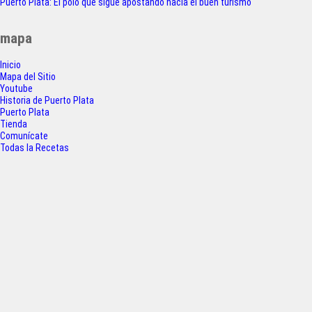
a
w
h
h
Puerto Plata: El polo que sigue apostando hacia el buen turismo
de
c
i
a
a
entradas
mapa
e
t
t
r
Inicio
b
t
s
e
Mapa del Sitio
o
e
A
Youtube
Historia de Puerto Plata
o
r
p
Puerto Plata
Tienda
k
p
Comunícate
Todas la Recetas