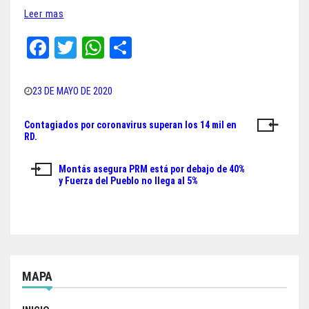
Leer mas
Fa
T
W
Sh
ce
wi
ha
ar
bo
tt
ts
e
23 DE MAYO DE 2020
ok
er
A
Contagiados por coronavirus superan los 14 mil en
Navegación
pp
RD.
de
Montás asegura PRM está por debajo de 40%
entradas
y Fuerza del Pueblo no llega al 5%
MAPA