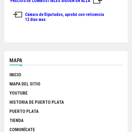
PRECIOS DE COMBUSTIBLES SIGUEN EN ALZA
Navegación
e
t
t
r
de
b
t
s
e
Cámara de Diputados, aprobó con reticencia
12 días mas
o
e
A
entradas
o
r
p
k
p
MAPA
INICIO
MAPA DEL SITIO
YOUTUBE
HISTORIA DE PUERTO PLATA
PUERTO PLATA
TIENDA
COMUNÍCATE