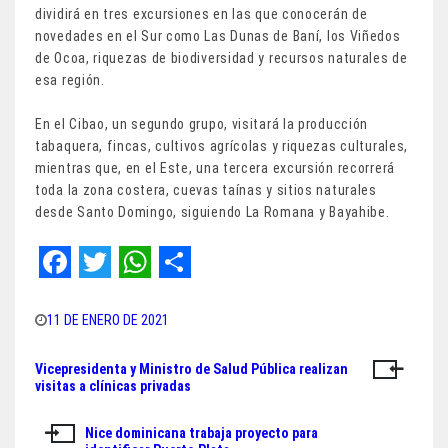
dividirá en tres excursiones en las que conocerán de
novedades en el Sur como Las Dunas de Baní, los Viñedos
de Ocoa, riquezas de biodiversidad y recursos naturales de
esa región.
En el Cibao, un segundo grupo, visitará la producción
tabaquera, fincas, cultivos agrícolas y riquezas culturales,
mientras que, en el Este, una tercera excursión recorrerá
toda la zona costera, cuevas taínas y sitios naturales
desde Santo Domingo, siguiendo La Romana y Bayahibe.
F
T
W
S
a
w
h
h
11 DE ENERO DE 2021
c
i
a
a
Vicepresidenta y Ministro de Salud Pública realizan
Navegación
e
t
t
r
visitas a clínicas privadas
de
b
t
s
e
Nice dominicana trabaja proyecto para