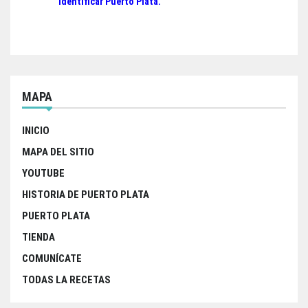
o
e
A
entradas
identificar Puerto Plata.
o
r
p
k
p
MAPA
INICIO
MAPA DEL SITIO
YOUTUBE
HISTORIA DE PUERTO PLATA
PUERTO PLATA
TIENDA
COMUNÍCATE
TODAS LA RECETAS