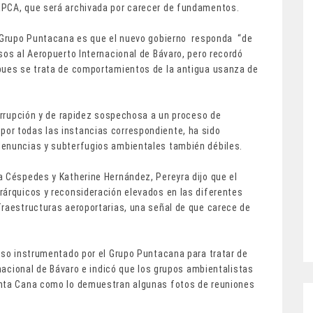
EPCA, que será archivada por carecer de fundamentos.
l Grupo Puntacana es que el nuevo gobierno responda “de
sos al Aeropuerto Internacional de Bávaro, pero recordó
 pues se trata de comportamientos de la antigua usanza de
corrupción y de rapidez sospechosa a un proceso de
r todas las instancias correspondiente, ha sido
denuncias y subterfugios ambientales también débiles.
a Céspedes y Katherine Hernández, Pereyra dijo que el
rárquicos y reconsideración elevados en las diferentes
fraestructuras aeroportarias, una señal de que carece de
urso instrumentado por el Grupo Puntacana para tratar de
rnacional de Bávaro e indicó que los grupos ambientalistas
unta Cana como lo demuestran algunas fotos de reuniones