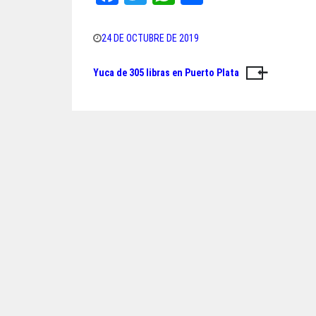
ce
wi
ha
ar
bo
tt
ts
e
24 DE OCTUBRE DE 2019
ok
er
A
Yuca de 305 libras en Puerto Plata
Navegación
pp
de
entradas