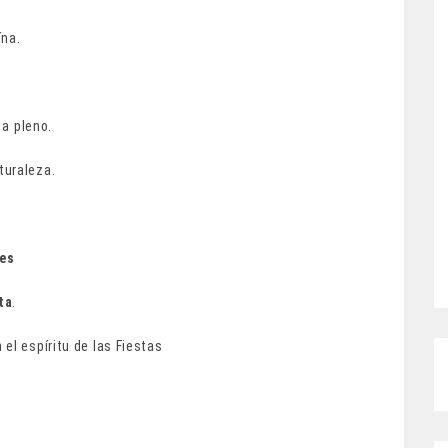
ína.
 a pleno.
turaleza.
es
ta
.
 el espíritu de las Fiestas