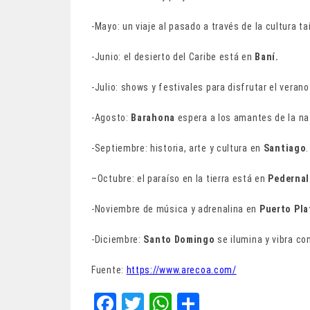
-Mayo: un viaje al pasado a través de la cultura ta
-Junio: el desierto del Caribe está en
Baní.
-Julio: shows y festivales para disfrutar el verano
-Agosto:
Barahona
espera a los amantes de la na
-Septiembre: historia, arte y cultura en
Santiago
.
–Octubre: el paraíso en la tierra está en
Pedernal
-Noviembre de música y adrenalina en
Puerto Pla
-Diciembre:
Santo Domingo
se ilumina y vibra con
Fuente:
https://www.arecoa.com/
Fa
T
W
Sh