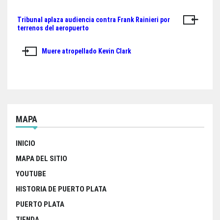
ok
er
A
Tribunal aplaza audiencia contra Frank Rainieri por
Navegación
pp
terrenos del aeropuerto
de
Muere atropellado Kevin Clark
entradas
MAPA
INICIO
MAPA DEL SITIO
YOUTUBE
HISTORIA DE PUERTO PLATA
PUERTO PLATA
TIENDA