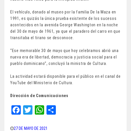
El vehículo, donado al museo por la familia De la Maza en
1991, es quizás la única prueba existente de los sucesos
acontecidos en la avenida George Washington en la noche
del 30 de mayo de 1961, ya que el paradero del carro en que
transitaba el tirano se desconoce.
“Ese memorable 30 de mayo que hoy celebramos abrió una
nueva era de libertad, democracia y justicia social para el
pueblo dominicano”, concluyó la ministra de Cultura.
La actividad estará disponible para el público en el canal de
YouTube del Ministerio de Cultura.
Dirección de Comunicaciones
Fa
T
W
Sh
ce
wi
ha
ar
bo
tt
ts
e
27 DE MAYO DE 2021